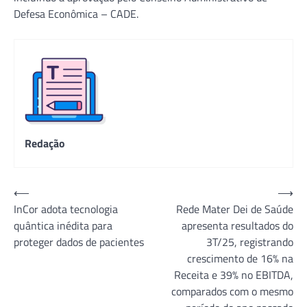
Defesa Econômica – CADE.
Redação
Navegação
⟵
⟶
InCor adota tecnologia
Rede Mater Dei de Saúde
de
quântica inédita para
apresenta resultados do
Post
proteger dados de pacientes
3T/25, registrando
crescimento de 16% na
Receita e 39% no EBITDA,
comparados com o mesmo