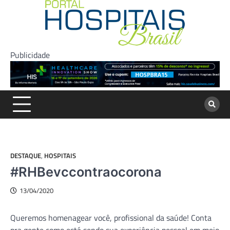
Skip
to
content
Publicidade
DESTAQUE
,
HOSPITAIS
#RHBevccontraocorona
13/04/2020
Queremos homenagear você, profissional da saúde! Conta
pra gente como está sendo sua experiência pessoal em meio