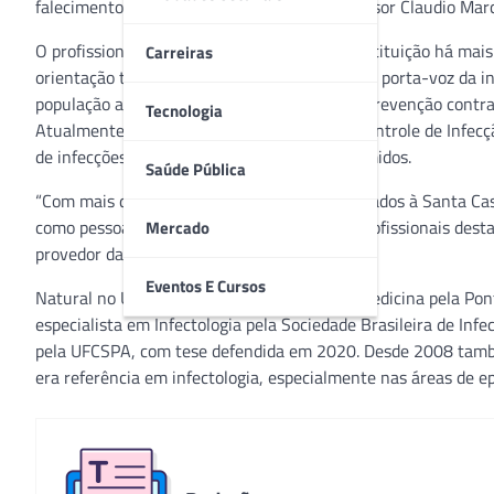
falecimento do médico infectologista e professor Claudio Marc
O profissional integrava o corpo clínico da instituição há mai
Carreiras
orientação técnica. Além disso, foi importante porta-voz da i
população as principais dúvidas e formas de prevenção contra
Tecnologia
Atualmente, Stadnik atuava no Serviço de Controle de Infecç
de infecções em transplantes e imunossuprimidos.
Saúde Pública
“Com mais de uma década de trabalhos dedicados à Santa Casa
como pessoal, sempre cordial e respeitoso. Profissionais des
Mercado
provedor da Santa Casa, Alfredo Englert.
Eventos E Cursos
Natural no Uruguai, Stadnik se formou em Medicina pela Pon
especialista em Infectologia pela Sociedade Brasileira de Inf
pela UFCSPA, com tese defendida em 2020. Desde 2008 també
era referência em infectologia, especialmente nas áreas de ep