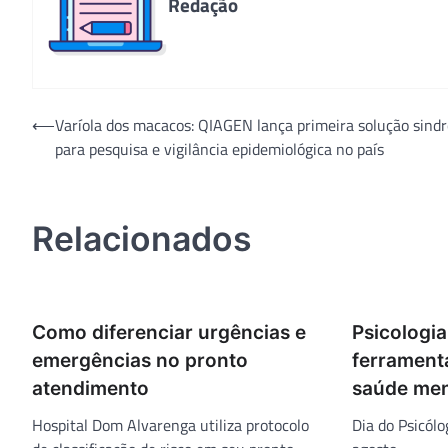
Redação
Navegação
⟵
Varíola dos macacos: QIAGEN lança primeira solução sind
para pesquisa e vigilância epidemiológica no país
de
Post
Relacionados
Como diferenciar urgências e
Psicologia
emergências no pronto
ferramenta
atendimento
saúde men
Hospital Dom Alvarenga utiliza protocolo
Dia do Psicól