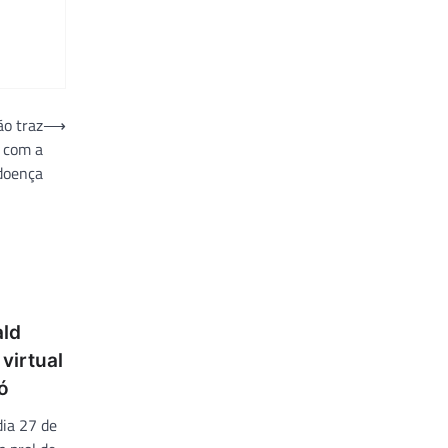
ão traz
⟶
r com a
doença
ald
virtual
ó
dia 27 de