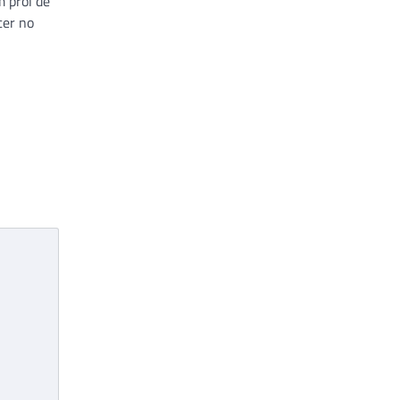
 prol de
cer no