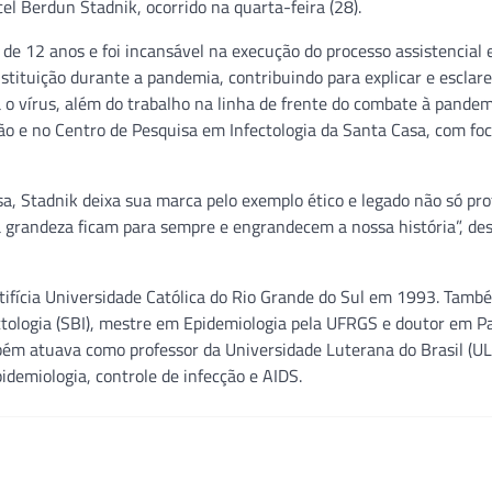
el Berdun Stadnik, ocorrido na quarta-feira (28).
s de 12 anos e foi incansável na execução do processo assistencial 
nstituição durante a pandemia, contribuindo para explicar e esclare
 o vírus, além do trabalho na linha de frente do combate à pandem
ão e no Centro de Pesquisa em Infectologia da Santa Casa, com fo
, Stadnik deixa sua marca pelo exemplo ético e legado não só prof
ta grandeza ficam para sempre e engrandecem a nossa história”, de
tifícia Universidade Católica do Rio Grande do Sul em 1993. Tamb
ectologia (SBI), mestre em Epidemiologia pela UFRGS e doutor em P
m atuava como professor da Universidade Luterana do Brasil (U
idemiologia, controle de infecção e AIDS.