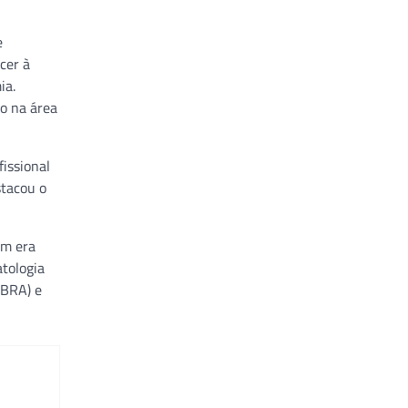
e
cer à
ia.
co na área
issional
stacou o
ém era
atologia
LBRA) e