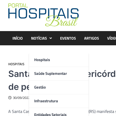
Skip
to
content
INÍCIO
NOTÍCIAS
EVENTOS
ARTIGOS
VÍDE
Hospitais
HOSPITAIS
Santa Casa de Misericórdi
Saúde Suplementar
de pesar
Gestão
30/09/2022
Infraestrutura
A Santa Casa de Misericórdia de Porto Alegre (RS) manifesta
Entidades Setoriais