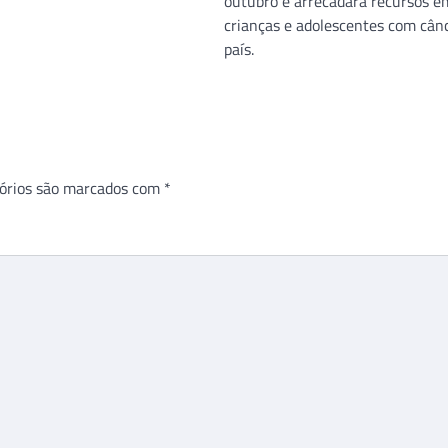
outubro e arrecadará recursos em
crianças e adolescentes com cân
país.
órios são marcados com
*