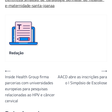
e-maternidade-santa-joanaa
Redação
Navegação
⟵
⟶
Inside Health Group firma
AACD abre as inscrições para
de
parcerias com universidades
o I Simpósio de Escoliose
Post
europeias para pesquisas
relacionadas ao HPV e câncer
cervical