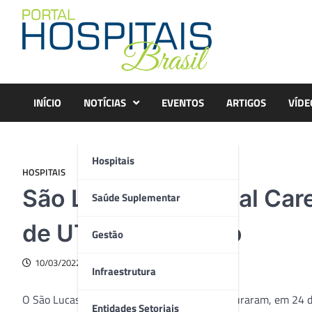
Skip
to
content
INÍCIO
NOTÍCIAS
EVENTOS
ARTIGOS
VÍDE
Hospitais
HOSPITAIS
São Lucas e Hospital Car
Saúde Suplementar
de UTI e internação
Gestão
10/03/2022
Infraestrutura
O São Lucas Hospital e a Hospital Care inauguraram, em 24 de
Entidades Setoriais