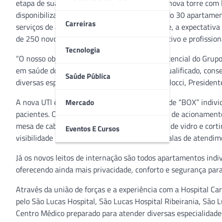
etapa de sua expansão que compreende uma nova torre com le
disponibilizará 60 leitos de internação, – sendo 30 apartame
Carreiras
serviços de apoio. Para atuar na nova unidade, a expectativa
de 250 novos colaboradores entre administrativo e profission
Tecnologia
“O nosso objetivo é continuar ampliando o potencial do Grupo
em saúde do mundo e com um corpo clínico qualificado, cons
Saúde Pública
diversas especialidades”, afirma o Dr. Pedro Palocci, Presiden
A nova UTI é composta por leitos em formato de “BOX” indivi
Mercado
pacientes. Cada unidade é composta por cama de acionamento e
mesa de cabeceira, lavatório de mãos, janelas de vidro e cort
Eventos E Cursos
visibilidade para todos os leitos e conta com salas de atendim
Já os novos leitos de internação são todos apartamentos ind
oferecendo ainda mais privacidade, conforto e segurança para 
Através da união de forças e a experiência com a Hospital C
pelo São Lucas Hospital, São Lucas Hospital Ribeirania, São 
Centro Médico preparado para atender diversas especialidade