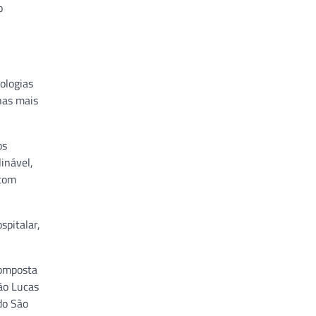
o
ologias
nas mais
os
inável,
 com
spitalar,
composta
São Lucas
do São