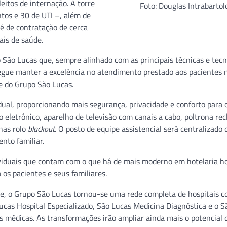
itos de internação. A torre
Foto: Douglas Intrabartol
ntos e 30 de UTI –, além de
 é de contratação de cerca
ais de saúde.
 São Lucas que, sempre alinhado com as principais técnicas e tecn
egue manter a excelência no atendimento prestado aos pacientes 
te do Grupo São Lucas.
dual, proporcionando mais segurança, privacidade e conforto para 
letrônico, aparelho de televisão com canais a cabo, poltrona recl
inas rolo
blackout
. O posto de equipe assistencial será centralizado
ento familiar.
ividuais que contam com o que há de mais moderno em hotelaria ho
os pacientes e seus familiares.
are, o Grupo São Lucas tornou-se uma rede completa de hospitais 
Lucas Hospital Especializado, São Lucas Medicina Diagnóstica e o 
s médicas. As transformações irão ampliar ainda mais o potencial 