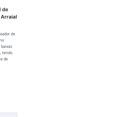
l de
Arraial
Doador de
 no
 baixas
, tendo
ue de