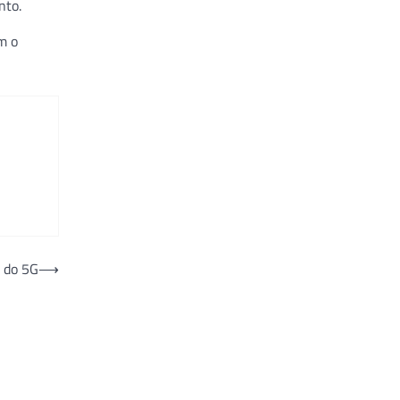
nto.
m o
 do 5G
⟶