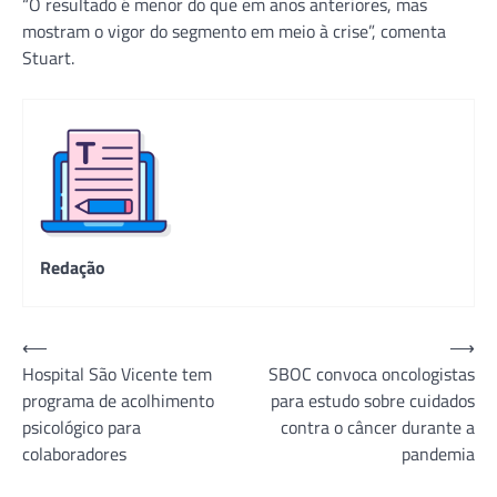
“O resultado é menor do que em anos anteriores, mas
mostram o vigor do segmento em meio à crise”, comenta
Stuart.
Redação
Navegação
⟵
⟶
Hospital São Vicente tem
SBOC convoca oncologistas
de
programa de acolhimento
para estudo sobre cuidados
Post
psicológico para
contra o câncer durante a
colaboradores
pandemia