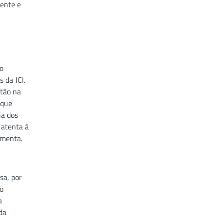
ente e
 o
 da JCI.
stão na
 que
ia dos
 atenta à
ementa.
sa, por
do
a
da