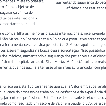
ao menos um efeito colateral
aumentando segurança do paci
to. Com o objetivo de
eficiência nos resultados
 segurança clínica do
ditações internacionais,
is importante do mundo.
 e compartilha as melhores práticas internacionais, incentivando
l São Marcelino Champagnat é o único que possui três acreditações
uma ferramenta desenvolvida pela startup 2iM, que apoia a alta ge
es a serem seguidas na busca dessa acreditação. “Isso possibilita
dos médicos, aumentando a segurança dos pacientes e a eficiênc
médico do hospital, Jarbas da Silva Motta. “A JCI está cada vez mais
ferramenta que nos auxilia a ter esse olhar mais aprofundado”, compl
a, criada pela startup paranaense que avalia Valor em Saúde, anali
qualidade do processo de trabalho, de desfechos e da experiência 
ajamento do profissional. Este índice de qualidade é relacionado 
uzindo como resultado um escore de Valor em Saúde, o EVS, para ca