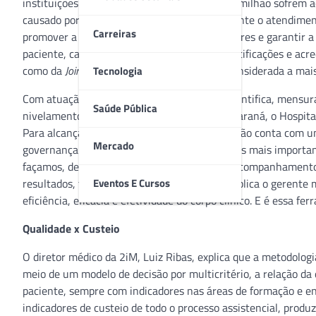
instituições hospitalares no país. Dessas, 1,3 milhão sofrem 
causado por negligência ou imprudência durante o atendimen
Carreiras
promover a qualidade dos processos hospitalares e garantir a
paciente, cada vez mais hospitais buscam certificações e acre
como da
Joint Commission International
(JCI), considerada a ma
Tecnologia
Com atuação em 90 países, a acreditadora identifica, mensura
Saúde Pública
nivelamento da qualidade dos hospitais. No Paraná, o Hospita
Para alcançar o grau de excelência, a instituição conta com 
Mercado
governança do corpo clínico – uma das normas mais important
façamos, de uma forma mais sustentável, o acompanhamento 
Eventos E Cursos
resultados, tudo de forma individualizada”, explica o gerente 
eficiência, eficácia e efetividade do corpo clínico. E é essa 
Qualidade x Custeio
O diretor médico da 2iM, Luiz Ribas, explica que a metodologi
meio de um modelo de decisão por multicritério, a relação da 
paciente, sempre com indicadores nas áreas de formação e eng
indicadores de custeio de todo o processo assistencial, prod