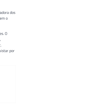
radora dos
iem o
es. O
,
,
istar por