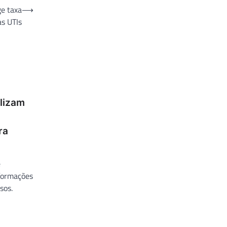
ge taxa
⟶
as UTIs
lizam
ra
e
formações
sos.