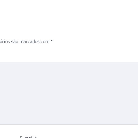
órios são marcados com
*
E-mail
*