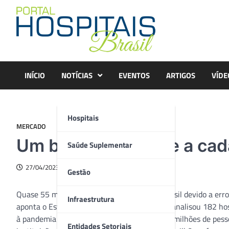
Skip
to
content
INÍCIO
NOTÍCIAS
EVENTOS
ARTIGOS
VÍDE
Hospitais
MERCADO
Um brasileiro morre a cad
Saúde Suplementar
27/04/2023
Gestão
Quase 55 mil pessoas morrem por ano no Brasil devido a erros
Infraestrutura
aponta o Estudo de Saúde Suplementar, que analisou 182 hos
à pandemia da Covid-19. Todos os anos, 19,4 milhões de pes
Entidades Setoriais