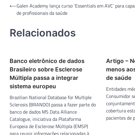
Navegação
⟵
Galen Academy lança curso ‘Essentials em AVC’ para capa
de profissionais da saúde
de
Post
Relacionados
Banco eletrônico de dados
Artigo – N
Brasileiro sobre Esclerose
menos aos
Múltipla passa a integrar
de saúde
sistema europeu
Entidades méd
Consumidor s
Brazilian National Database for Multiple
conjuntamente
Sclerosis (BRANDO) passa a fazer parte do
cobertura esta
banco de dados MS Data Alliance
pacientes de 
Catalogue, iniciativa da Plataforma
Europeia de Esclerose Múltipla (EMSP)
para reunir informações relacionadas à