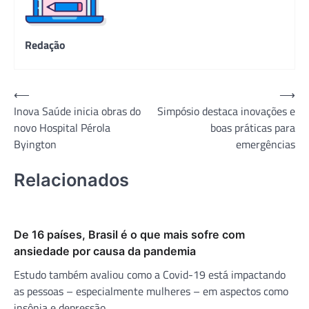
Redação
Navegação
⟵
⟶
Inova Saúde inicia obras do
Simpósio destaca inovações e
de
novo Hospital Pérola
boas práticas para
Post
Byington
emergências
Relacionados
De 16 países, Brasil é o que mais sofre com
ansiedade por causa da pandemia
Estudo também avaliou como a Covid-19 está impactando
as pessoas – especialmente mulheres – em aspectos como
insônia e depressão.