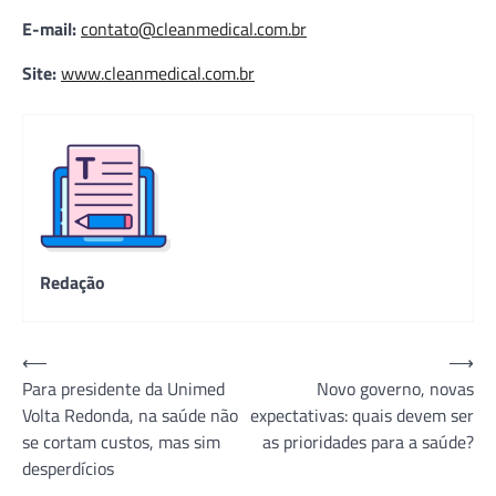
E-mail:
contato@cleanmedical.com.br
Site:
www.cleanmedical.com.br
Redação
Navegação
⟵
⟶
Para presidente da Unimed
Novo governo, novas
de
Volta Redonda, na saúde não
expectativas: quais devem ser
Post
se cortam custos, mas sim
as prioridades para a saúde?
desperdícios