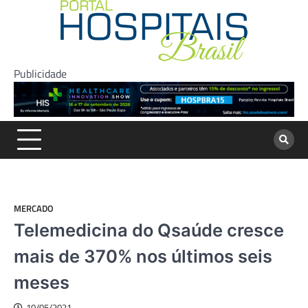
Skip
to
content
Publicidade
MERCADO
Telemedicina do Qsaúde cresce
mais de 370% nos últimos seis
meses
10/05/2021