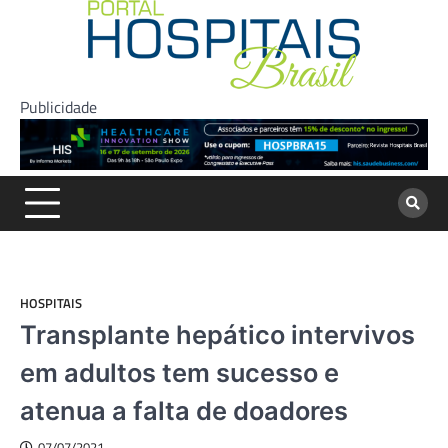
Skip
to
content
Publicidade
HOSPITAIS
Transplante hepático intervivos
em adultos tem sucesso e
atenua a falta de doadores
07/07/2021