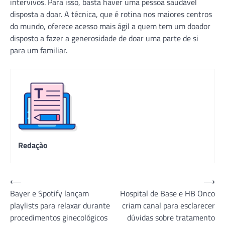
intervivos. Para isso, basta haver uma pessoa saudável
disposta a doar. A técnica, que é rotina nos maiores centros
do mundo, oferece acesso mais ágil a quem tem um doador
disposto a fazer a generosidade de doar uma parte de si
para um familiar.
Redação
Navegação
⟵
⟶
Bayer e Spotify lançam
Hospital de Base e HB Onco
de
playlists para relaxar durante
criam canal para esclarecer
Post
procedimentos ginecológicos
dúvidas sobre tratamento