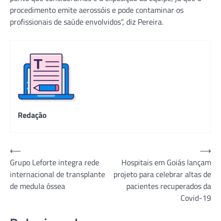
procedimento emite aerossóis e pode contaminar os
profissionais de saúde envolvidos”, diz Pereira.
Redação
Navegação
⟵
⟶
Grupo Leforte integra rede
Hospitais em Goiás lançam
de
internacional de transplante
projeto para celebrar altas de
Post
de medula óssea
pacientes recuperados da
Covid-19