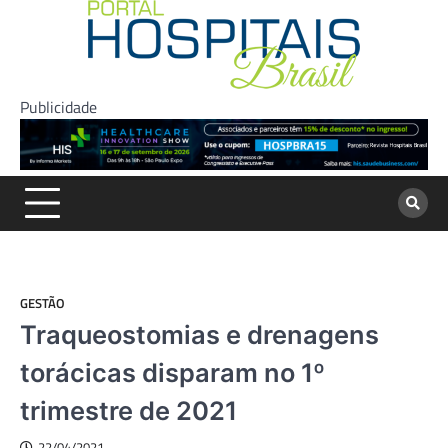
Skip
to
content
Publicidade
GESTÃO
Traqueostomias e drenagens
torácicas disparam no 1º
trimestre de 2021
22/04/2021