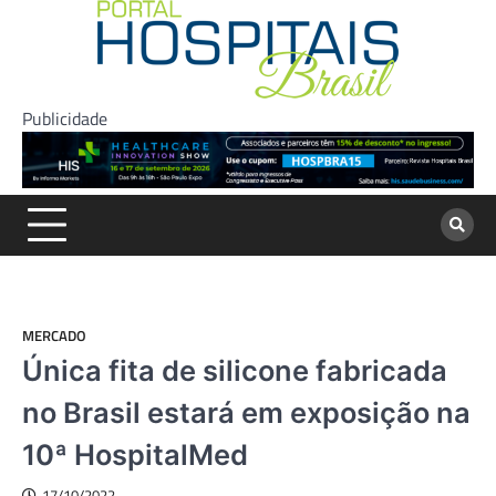
Skip
to
content
Publicidade
MERCADO
Única fita de silicone fabricada
no Brasil estará em exposição na
10ª HospitalMed
17/10/2022