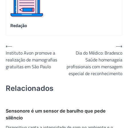
Redação
Navegação
⟵
⟶
Instituto Avon promove a
Dia do Médico: Bradesco
de
realização de mamografias
Saúde homenageia
Post
gratuitas em São Paulo
profissionais com mensagem
especial de reconhecimento
Relacionados
Sensonore é um sensor de barulho que pede
silêncio
Dispositivo capta a intensidade de som no ambiente e o