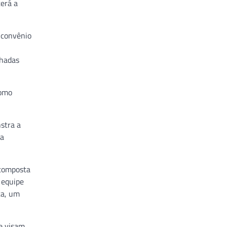
terá a
 convênio
nhadas
como
nstra a
 a
 composta
 equipe
ta, um
e visam