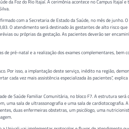
de da Foz do Rio Itajaí. A cerimônia acontece no Campus Itajaí e 
ilva.
o firmado com a Secretaria de Estado da Saúde, no mês de junho. O
83. O atendimento será destinado às gestantes de alto risco que
évias ou próprias da gestação. As pacientes deverão ser encami
ltas de pré-natal e a realização dos exames complementares, bem 
co. Por isso, a implantação deste serviço, inédito na região, demo
tar cada vez mais assistência especializada às pacientes”, explica
dade de Saúde Familiar Comunitária, no bloco F7. A estrutura será
em, uma sala de ultrassonografia e uma sala de cardiotocografia. A
ocentes, duas enfermeiras obstetras, um psicólogo, uma nutricionis
rmagem.
 a Univali vai implementar protocolos e fluxos de atendimento qu