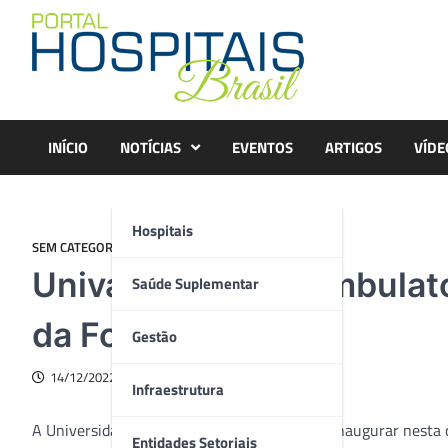
Skip
to
content
INÍCIO
NOTÍCIAS
EVENTOS
ARTIGOS
VÍDE
Hospitais
SEM CATEGORIA
Univali inaugura Ambulat
Saúde Suplementar
da Foz do Rio Itajaí
Gestão
14/12/2022
Infraestrutura
A Universidade do Vale do Itajaí (Univali) vai inaugurar nesta 
Entidades Setoriais