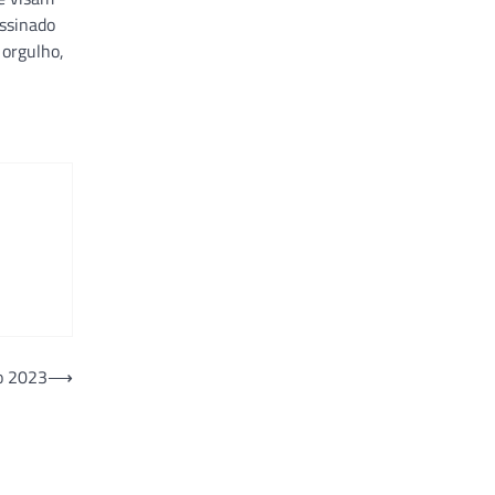
assinado
 orgulho,
io 2023
⟶