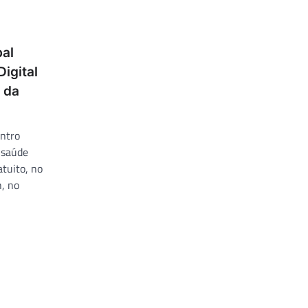
al
igital
 da
ntro
 saúde
atuito, no
h, no