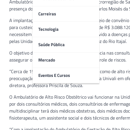
Ambulatório de Gestação de Alto Risco da Macrorregião de Saú
presença do governador de Santa Catarina, Carlos Moisés da S
Carreiras
A implantação do serviço foi viabilizada por meio de convêni
para custeio e manutenção do Ambulatório é de R$ 3.088.120,
Tecnologia
necessitem de acompanhamento periódico devido a doenças pr
pelas Unidades de Saúde dos municípios da Foz do Rio Itajaí.
Saúde Pública
O objetivo do serviço é garantir maior frequência nas consu
assegurar o acesso a medicamentos para controle de riscos.
Mercado
“Cerca de 15% das gestações são classificadas como de alto ris
Eventos E Cursos
preocupação da Escola de Ciências da Saúde da Univali em ofer
diretora, professora Priscila de Souza.
O Ambulatório de Alto Risco Obstétrico vai funcionar na Uni
por dois consultórios médicos, dois consultórios de enfermag
multidisciplinar terá dois médicos obstetras, dois médicos d
fisioterapeuta, um assistente social e dois técnicos de enfe
“Com a implantação do Ambulatório de Gestação de Alto Risco