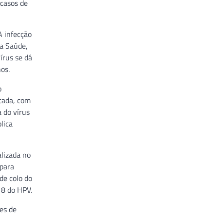
 casos de
A infecção
a Saúde,
írus se dá
os.
o
itada, com
 do vírus
lica
alizada no
 para
de colo do
18 do HPV.
es de