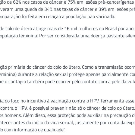
ção de 62% nos casos de câncer e 75% em lesões pré-cancerígenas 
tiveram uma queda de 34% nas taxas de câncer e 39% em lesões pr
omparação foi feita em relação à população não vacinada.
 de colo de útero atinge mais de 16 mil mulheres no Brasil por ano
 população feminina. Por ser considerada uma doença bastante silen
nção primária do câncer do colo do útero. Como a transmissão ocor
feminina) durante a relação sexual protege apenas parcialmente co
que o contágio também pode ocorrer pelo contato com a pele da vul
ia do foco no incentivo à vacinação contra o HPV, ferramenta esse
 contra o HPV, é possível prevenir não só o câncer de colo do útero
s homens. Além disso, essa proteção pode auxiliar na precaução d
tecer antes do início da vida sexual, justamente por conta da exp
ado com informação de qualidade”.