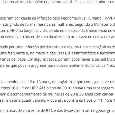
ultados mostraram também que o imunizante é capaz de diminuir os
ocorrem por causa da infecção pelo Papilomavírus Humano (HPV). 
 atingindo de forma massiva as mulheres. Segundo o Ministério d
com o HPV ao longo da vida, sendo que o ápice da transmissão do v
o desenvolver câncer de colo do útero em um prazo de dois a dez an
usado por uma infecção persistente por alguns tipos oncogênicos d
ito frequente e, na maioria das vezes, é assintomática e autolim
 anos de idade. Em alguns casos, porém, pode haver a persistência
lulares que podem progredir para o desenvolvimento de câncer”, exp
o de meninas de 12 e 13 anos, na Inglaterra, que começou a ser re
s tipos 16 e 18 do HPV. Até o ano de 2010 houve uma repescagem
mbém o acompanhamento de mulheres de 20 a 30 anos com câncer 
usar a vacina quadrivalente – que atua contra os tipos 6, 11, 16 e 
dos casos de câncer foi de 87% e das lesões pré-cancerígenas grav