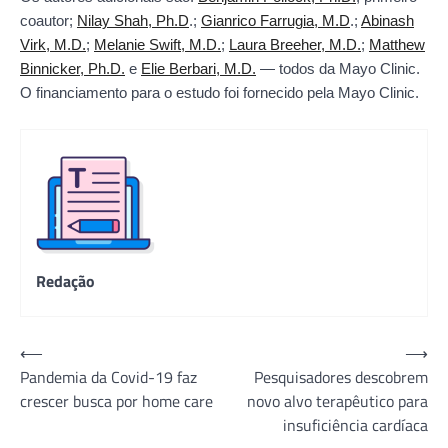
coautor;
Nilay Shah, Ph.D
.;
Gianrico Farrugia, M.D
.;
Abinash
Virk, M.D.
;
Melanie Swift, M.D.
;
Laura Breeher, M.D.
;
Matthew
Binnicker, Ph.D.
e
Elie Berbari, M.D.
― todos da Mayo Clinic.
O financiamento para o estudo foi fornecido pela Mayo Clinic.
Redação
Navegação
⟵
⟶
Pandemia da Covid-19 faz
Pesquisadores descobrem
de
crescer busca por home care
novo alvo terapêutico para
Post
insuficiência cardíaca