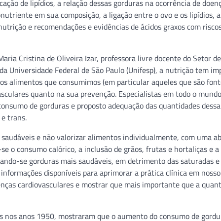
cação de lipídios, a relação dessas gorduras na ocorrência de doen
utriente em sua composição, a ligação entre o ovo e os lipídios, a
nutrição e recomendações e evidências de ácidos graxos com risco
aria Cristina de Oliveira Izar, professora livre docente do Setor de
a da Universidade Federal de São Paulo (Unifesp), a nutrição tem i
dos alimentos que consumimos (em particular aqueles que são font
vasculares quanto na sua prevenção. Especialistas em todo o mund
o consumo de gorduras e proposto adequação das quantidades dessa
e trans.
is saudáveis e não valorizar alimentos individualmente, com uma 
 o consumo calórico, a inclusão de grãos, frutas e hortaliças e a 
izando-se gorduras mais saudáveis, em detrimento das saturadas e 
informações disponíveis para aprimorar a prática clínica em nosso 
oenças cardiovasculares e mostrar que mais importante que a quan
dos nos anos 1950, mostraram que o aumento do consumo de gordu