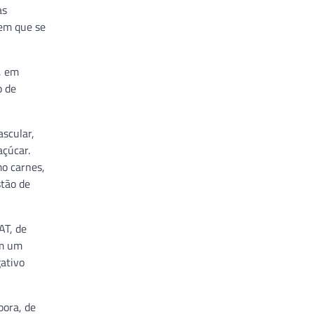
as
 em que se
, em
o de
ascular,
açúcar.
mo carnes,
stão de
AT, de
em um
gativo
bora, de