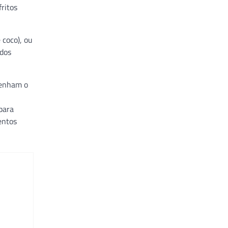
ritos
 coco), ou
idos
tenham o
para
entos