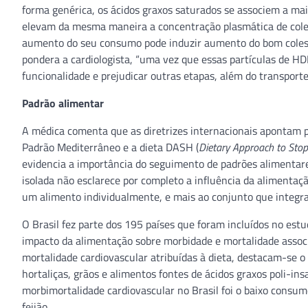
forma genérica, os ácidos graxos saturados se associem a mai
elevam da mesma maneira a concentração plasmática de colest
aumento do seu consumo pode induzir aumento do bom coleste
pondera a cardiologista, “uma vez que essas partículas de H
funcionalidade e prejudicar outras etapas, além do transporte 
Padrão alimentar
A médica comenta que as diretrizes internacionais apontam 
Padrão Mediterrâneo e a dieta DASH (
Dietary Approach to Sto
evidencia a importância do seguimento de padrões alimentar
isolada não esclarece por completo a influência da alimentaç
um alimento individualmente, e mais ao conjunto que integra
O Brasil fez parte dos 195 países que foram incluídos no est
impacto da alimentação sobre morbidade e mortalidade associa
mortalidade cardiovascular atribuídas à dieta, destacam-se o
hortaliças, grãos e alimentos fontes de ácidos graxos poli-ins
morbimortalidade cardiovascular no Brasil foi o baixo consu
feijão.