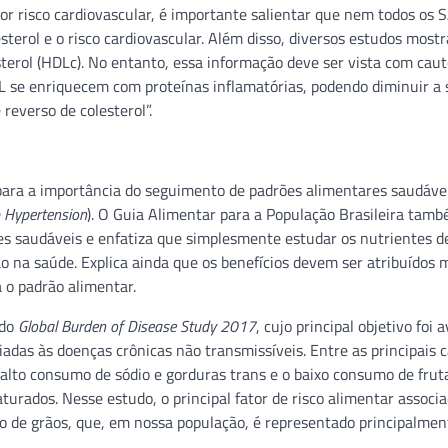
or risco cardiovascular, é importante salientar que nem todos os 
erol e o risco cardiovascular. Além disso, diversos estudos most
rol (HDLc). No entanto, essa informação deve ser vista com caut
DL se enriquecem com proteínas inflamatórias, podendo diminuir a
reverso de colesterol”.
para a importância do seguimento de padrões alimentares saudáve
p Hypertension
). O Guia Alimentar para a População Brasileira tam
es saudáveis e enfatiza que simplesmente estudar os nutrientes d
ão na saúde. Explica ainda que os benefícios devem ser atribuídos 
 o padrão alimentar.
udo
Global Burden of Disease Study 2017
, cujo principal objetivo foi a
das às doenças crônicas não transmissíveis. Entre as principais 
 alto consumo de sódio e gorduras trans e o baixo consumo de frut
aturados. Nesse estudo, o principal fator de risco alimentar associ
mo de grãos, que, em nossa população, é representado principalmen