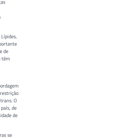
ças
s
 Lípides,
mportante
e de
o têm
abordagem
restrição
trans. O
país, de
tidade de
ras se