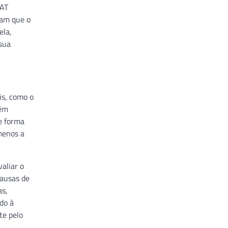
SAT
ram que o
ela,
 sua
is, como o
bém
e forma
menos a
valiar o
causas de
as,
ado à
te pelo