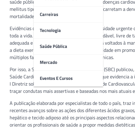
saúde pública em nível mundial. No Brasil, as doenças cardiov
mellitus tipo 2, isoladamente ou associados, acarretam a de
Carreiras
mortalidade na população brasileira.
Evidências científicas reforçam sobre a necessidade urgente 
Tecnologia
toda a vida. A adoção de um estilo de vida saudável, livre d
adequada e atividade física têm sido os pilares voltados à 
Saúde Pública
a dieta exerce papel singular tanto pela capacidade em prom
múltiplos fatores de risco para as doenças crônicas.
Mercado
Por isso, a Sociedade Brasileira de Cardiologia (SBC) public
Saúde Cardiovascular de 2021 – documento que evidencia a im
Eventos E Cursos
I Diretriz sobre o Consumo de Gorduras e Saúde Cardiovascula
traçar condutas mais assertivas e baseadas nos mais atuais es
A publicação elaborada por especialistas de todo o país, traz
recentes avanços sobre as ações dos diferentes ácidos graxos,
hepático e tecido adiposo até os principais aspectos relacion
orientar os profissionais de saúde a propor medidas dietétic