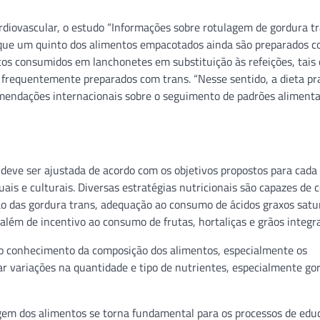
ardiovascular, o estudo “Informações sobre rotulagem de gordura t
a que um quinto dos alimentos empacotados ainda são preparados c
entos consumidos em lanchonetes em substituição às refeições, tais
ão frequentemente preparados com trans. “Nesse sentido, a dieta pr
comendações internacionais sobre o seguimento de padrões aliment
 deve ser ajustada de acordo com os objetivos propostos para cada 
ais e culturais. Diversas estratégias nutricionais são capazes de c
ão das gordura trans, adequação ao consumo de ácidos graxos satu
lém de incentivo ao consumo de frutas, hortaliças e grãos integra
 ao conhecimento da composição dos alimentos, especialmente os
variações na quantidade e tipo de nutrientes, especialmente go
agem dos alimentos se torna fundamental para os processos de edu