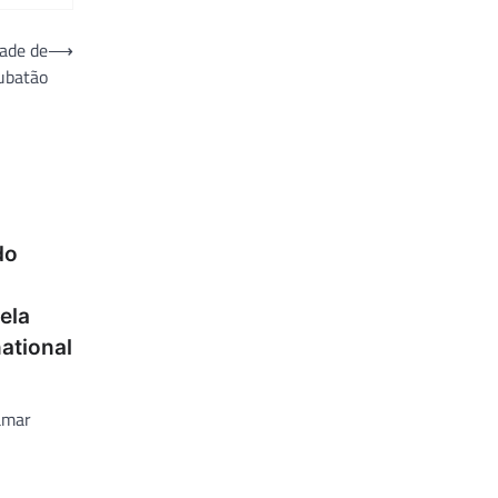
dade de
⟶
ubatão
do
ela
ational
amar