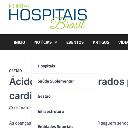
Skip
to
content
INÍCIO
NOTÍCIAS
EVENTOS
ARTIGOS
VÍDE
Hospitais
GESTÃO
Ácidos graxos saturados
Saúde Suplementar
cardiovascular
Gestão
06/04/2021
Infraestrutura
As doenças crônicas não transmissíveis (DCNT) seguem sendo 
Entidades Setoriais