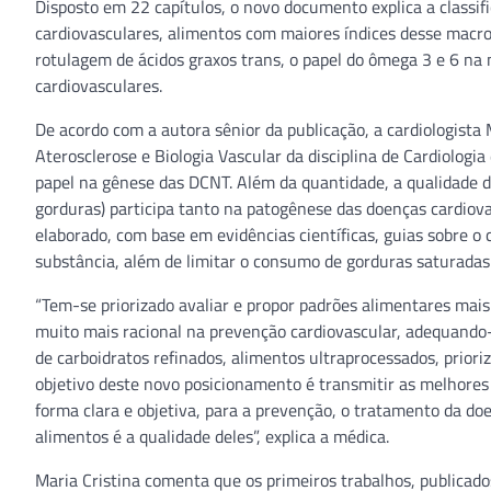
Disposto em 22 capítulos, o novo documento explica a classifi
cardiovasculares, alimentos com maiores índices desse macron
rotulagem de ácidos graxos trans, o papel do ômega 3 e 6 na 
cardiovasculares.
De acordo com a autora sênior da publicação, a cardiologista M
Aterosclerose e Biologia Vascular da disciplina de Cardiologi
papel na gênese das DCNT. Além da quantidade, a qualidade 
gorduras) participa tanto na patogênese das doenças cardio
elaborado, com base em evidências científicas, guias sobre 
substância, além de limitar o consumo de gorduras saturadas 
“Tem-se priorizado avaliar e propor padrões alimentares ma
muito mais racional na prevenção cardiovascular, adequando-se
de carboidratos refinados, alimentos ultraprocessados, prior
objetivo deste novo posicionamento é transmitir as melhores 
forma clara e objetiva, para a prevenção, o tratamento da d
alimentos é a qualidade deles”, explica a médica.
Maria Cristina comenta que os primeiros trabalhos, publica