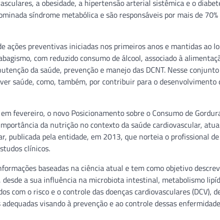
asculares, a obesidade, a hipertensão arterial sistêmica e o diabet
nominada síndrome metabólica e são responsáveis por mais de 70%
de ações preventivas iniciadas nos primeiros anos e mantidas ao l
e tabagismo, com reduzido consumo de álcool, associado à alimentaç
manutenção da saúde, prevenção e manejo das DCNT. Nesse conjunto
over saúde, como, também, por contribuir para o desenvolvimento 
ou, em fevereiro, o novo Posicionamento sobre o Consumo de Gordur
portância da nutrição no contexto da saúde cardiovascular, atua
r, publicada pela entidade, em 2013, que norteia o profissional de
tudos clínicos.
 informações baseadas na ciência atual e tem como objetivo descrev
 desde a sua influência na microbiota intestinal, metabolismo lipíd
ados com o risco e o controle das doenças cardiovasculares (DCV), d
as adequadas visando à prevenção e ao controle dessas enfermidade