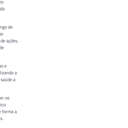
es
 da
ongo de
ão
 de ações,
de
as e
lizando a
 saúde a
er os
ico
e forma a
s.