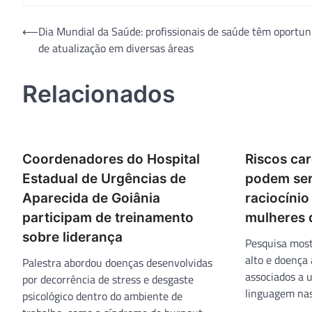
Navegação
⟵
Dia Mundial da Saúde: profissionais de saúde têm oportun
de atualização em diversas áreas
de
Post
Relacionados
Coordenadores do Hospital
Riscos ca
Estadual de Urgências de
podem ser
Aparecida de Goiânia
raciocíni
participam de treinamento
mulheres 
sobre liderança
Pesquisa most
alto e doença 
Palestra abordou doenças desenvolvidas
associados a 
por decorrência de stress e desgaste
linguagem na
psicológico dentro do ambiente de