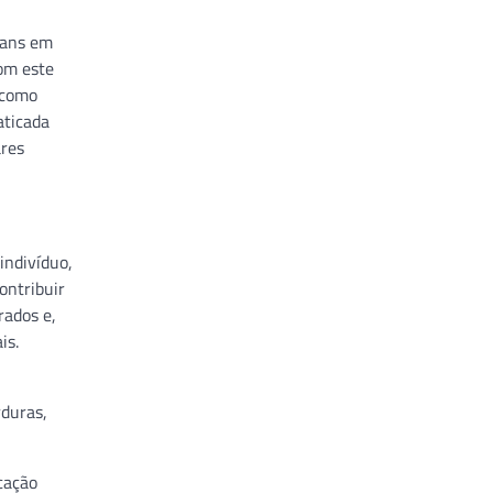
rans em
om este
 como
aticada
ares
indivíduo,
ontribuir
rados e,
is.
rduras,
cação