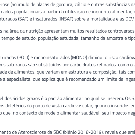
erose (acúmulo de placas de gordura, cálcio e outras substâncias n
dados populacionais a partir da utilização de inquérito alimentar,
saturados (SAT) e insaturados (INSAT) sobre a mortalidade e as DCV.
ões na área da nutrição apresentam muitos resultados controversos
o tempo de estudo, população estudada, tamanho da amostra e tip
saturados (POLI) e monoinsaturados (MONO) diminui o risco cardiov
s saturados são substituídos por carboidratos refinados, como o 
ade de alimentos, que variam em estrutura e composição, tais co
ece a especialista, que explica que é recomendado um limite de inge
el dos ácidos graxos é o padrão alimentar no qual se inserem. Os S
os deletérios do ponto de vista cardiovascular, quando inseridos 
so que, no contexto de modelo alimentar saudável, seu impacto ne
ento de Aterosclerose da SBC (biênio 2018-2019), revela que em