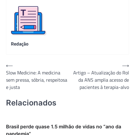
Redação
Navegação
⟵
⟶
Slow Medicine: A medicina
Artigo – Atualização do Rol
de
sem pressa, sóbria, respeitosa
da ANS amplia acesso de
Post
e justa
pacientes à terapia-alvo
Relacionados
Brasil perde quase 1.5 milhão de vidas no “ano da
pandemia”