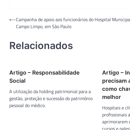
Navegação
⟵
Campanha de apoio aos funcionários do Hospital Municipa
Campo Limpo, em São Paulo
de
Post
Relacionados
Artigo – Responsabilidade
Artigo – I
Social
precisam 
como chav
A utilização da holding patrimonial para a
melhor
gestão, proteção e sucessão do patrimônio
pessoal do médico.
Hospitais e cl
profissionais
aprimorarem 
cursos e pale