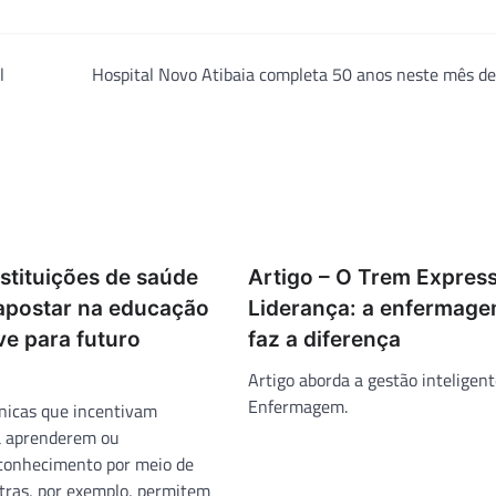
l
Hospital Novo Atibaia completa 50 anos neste mês d
nstituições de saúde
Artigo – O Trem Expres
apostar na educação
Liderança: a enfermag
e para futuro
faz a diferença
Artigo aborda a gestão inteligent
Enfermagem.
ínicas que incentivam
 a aprenderem ou
conhecimento por meio de
stras, por exemplo, permitem