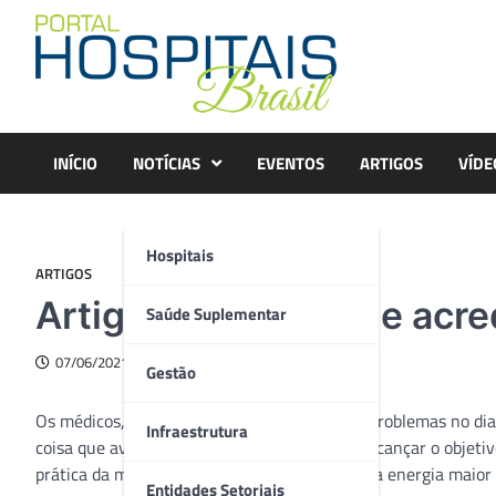
Skip
to
content
INÍCIO
NOTÍCIAS
EVENTOS
ARTIGOS
VÍDE
Hospitais
ARTIGOS
Artigo – A ciência de acre
Saúde Suplementar
07/06/2021
Gestão
Os médicos, em regra, enfrentam desafios e problemas no dia 
Infraestrutura
coisa que avistamos são os obstáculos para alcançar o objeti
prática da melhor Medicina, parece haver uma energia maio
Entidades Setoriais