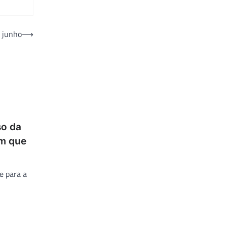
e junho
⟶
so da
em que
e para a