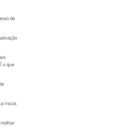
esso de
 salvação
ais
É o que
de
a riscos
creditar