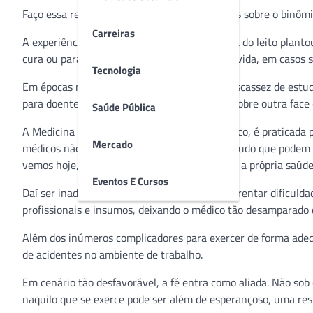
Faço essa reflexão, pois tenho pensado demais sobre o binômio
Carreiras
A experiência de décadas como médico à beira do leito plant
cura ou para a garantia de mais qualidade de vida, em casos 
Tecnologia
Em épocas mais primitivas, nas quais havia escassez de estu
para doentes. Aqui e agora, quero polemizar sobre outra face 
Saúde Pública
A Medicina possui alicerce puramente científico, é praticada 
Mercado
médicos não poupam esforços para entregar tudo que podem ao
vemos hoje, quando, a totalidade deles, expõe a própria saúde
Eventos E Cursos
Daí ser inadmissível ver o sistema público enfrentar dificuld
profissionais e insumos, deixando o médico tão desamparado 
Além dos inúmeros complicadores para exercer de forma adequ
de acidentes no ambiente de trabalho.
Em cenário tão desfavorável, a fé entra como aliada. Não sob 
naquilo que se exerce pode ser além de esperançoso, uma resi