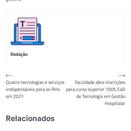
Redação
Navegação
⟵
⟶
Quatro tecnologias e serviços
Faculdade abre inscrições
de
indispensáveis para os RHs
para curso superior 100% EaD
Post
em 2021
de Tecnologia em Gestão
Hospitalar
Relacionados