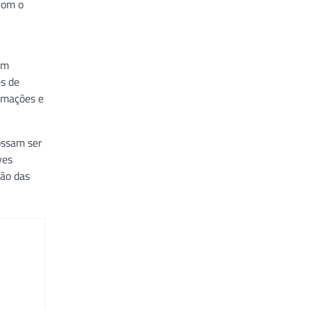
Com o
em
s de
ormações e
ossam ser
ves
ção das