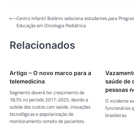
Navegação
⟵
Centro Infantil Boldrini seleciona estudantes para Progra
Educação em Oncologia Pediátrica
de
Post
Relacionados
Artigo – O novo marco para a
Vazament
telemedicina
saúde de 
pessoas no
Segmento deverá ter crescimento de
18,5% no período 2017-2025, devido a
O incidente e
subida dos custos com saúde, inovações
funcionários
tecnológicas e popularização do
brasileiras.
monitoramento remoto de pacientes.