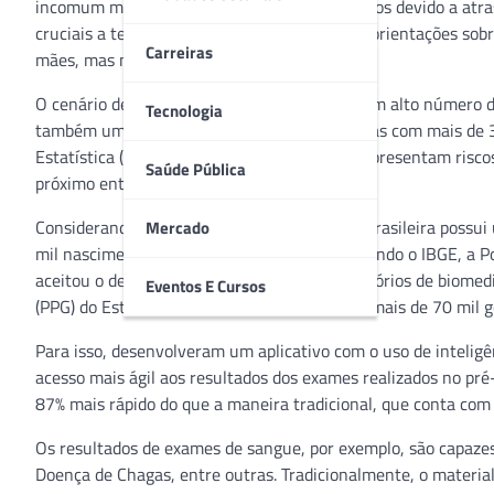
incomum mulheres grávidas perdem seus filhos devido a atra
cruciais a tempo de salvar a vida do bebê. As orientações so
Carreiras
mães, mas não é essa a realidade do país.
O cenário de gestantes no Brasil apresenta um alto número 
Tecnologia
também uma crescente no número de grávidas com mais de 30 
Estatística (IBGE). Essas duas faixas etárias apresentam ri
Saúde Pública
próximo entre os envolvidos.
Considerando que apenas 30% da população brasileira possui 
Mercado
mil nascimentos no país em 2018, ainda segundo o IBGE, a Pol
aceitou o desafio proposto por um dos laboratórios de biome
Eventos E Cursos
(PPG) do Estado de Goiás: melhorar a vida de mais de 70 mil 
Para isso, desenvolveram um aplicativo com o uso de inteligên
acesso mais ágil aos resultados dos exames realizados no pré-
87% mais rápido do que a maneira tradicional, que conta com 
Os resultados de exames de sangue, por exemplo, são capazes
Doença de Chagas, entre outras. Tradicionalmente, o materia