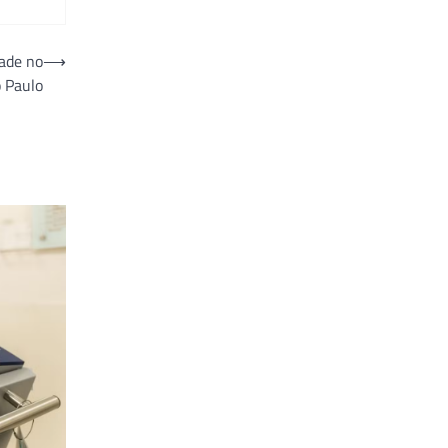
ade no
⟶
o Paulo