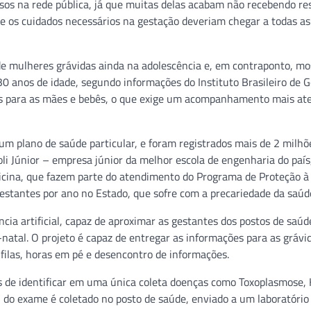
sos na rede pública, já que muitas delas acabam não recebendo re
bre os cuidados necessários na gestação deveriam chegar a todas as
de mulheres grávidas ainda na adolescência e, em contraponto, mo
anos de idade, segundo informações do Instituto Brasileiro de G
scos para as mães e bebês, o que exige um acompanhamento mais at
um plano de saúde particular, e foram registrados mais de 2 milhõ
i Júnior – empresa júnior da melhor escola de engenharia do país,
dicina, que fazem parte do atendimento do Programa de Proteção à
gestantes por ano no Estado, que sofre com a precariedade da saúde
cia artificial, capaz de aproximar as gestantes dos postos de saúd
natal. O projeto é capaz de entregar as informações para as grávi
filas, horas em pé e desencontro de informações.
 de identificar em uma única coleta doenças como Toxoplasmose, 
l do exame é coletado no posto de saúde, enviado a um laboratório