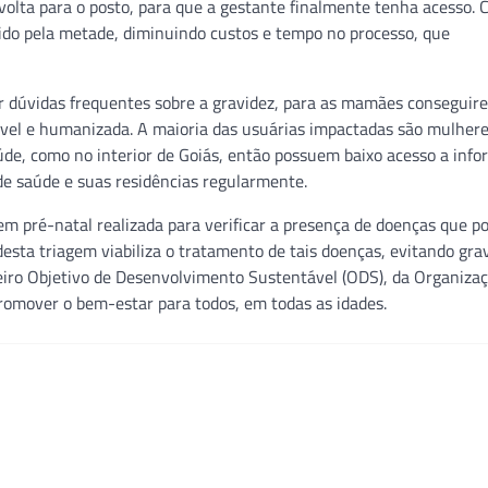
 volta para o posto, para que a gestante finalmente tenha acesso. 
uzido pela metade, diminuindo custos e tempo no processo, que
ar dúvidas frequentes sobre a gravidez, para as mamães conseguir
el e humanizada. A maioria das usuárias impactadas são mulhere
úde, como no interior de Goiás, então possuem baixo acesso a inf
 de saúde e suas residências regularmente.
m pré-natal realizada para verificar a presença de doenças que p
 desta triagem viabiliza o tratamento de tais doenças, evitando gra
ceiro Objetivo de Desenvolvimento Sustentável (ODS), da Organiza
romover o bem-estar para todos, em todas as idades.