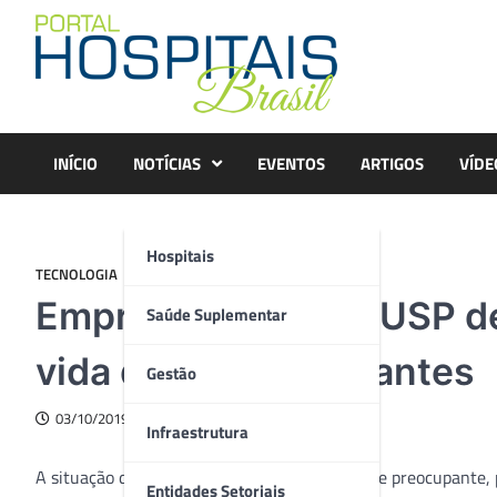
Skip
to
content
INÍCIO
NOTÍCIAS
EVENTOS
ARTIGOS
VÍDE
Hospitais
TECNOLOGIA
Empresa Júnior da USP de
Saúde Suplementar
vida de 70 mil gestantes
Gestão
03/10/2019
Infraestrutura
A situação da saúde pública no Brasil é sempre preocupante, 
Entidades Setoriais