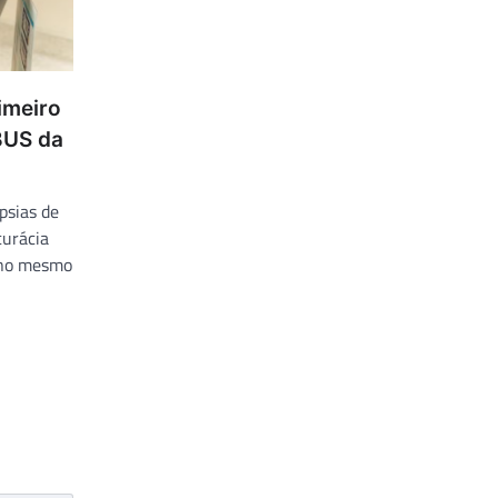
rimeiro
BUS da
psias de
curácia
a no mesmo