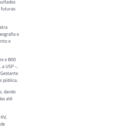
sultados
 futuras
stra
eografia e
ento e
es e 800
 a USP -,
 Gestante
 pública.
e, dando
das até
HIV,
 de