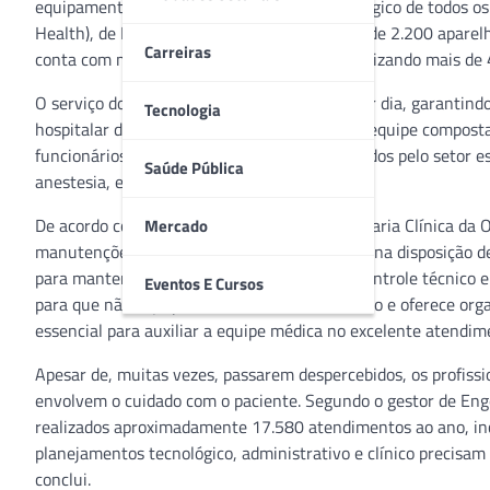
equipamentos, além do planejamento tecnológico de todos os m
Health), de Belo Horizonte (MG) possui cerca de 2.200 apare
Carreiras
conta com mais de 2.240 equipamentos, totalizando mais de 
O serviço do setor fica disponível 24 horas por dia, garantin
Tecnologia
hospitalar de Belo Horizonte conta com uma equipe compost
funcionários. Entre os aparelhos disponibilizados pelo setor e
Saúde Pública
anestesia, entre outros.
De acordo com o coordenador técnico Engenharia Clínica da 
Mercado
manutenções nos equipamentos e alterações na disposição de
para manter a segurança dos pacientes. “O controle técnico 
Eventos E Cursos
para que não haja produtos além do necessário e oferece organ
essencial para auxiliar a equipe médica no excelente atendime
Apesar de, muitas vezes, passarem despercebidos, os profissi
envolvem o cuidado com o paciente. Segundo o gestor de Enge
realizados aproximadamente 17.580 atendimentos ao ano, incl
planejamentos tecnológico, administrativo e clínico precisam
conclui.