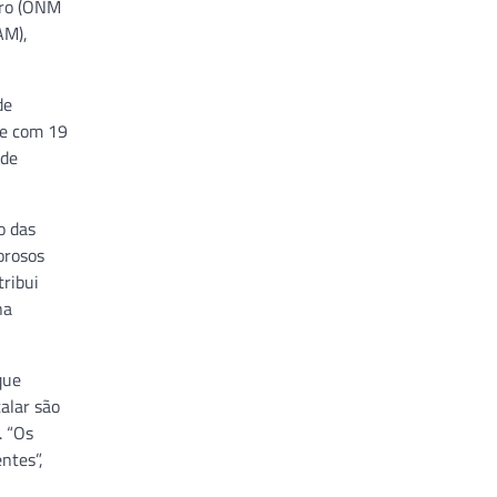
tro (ONM
AM),
de
me com 19
 de
o das
orosos
ribui
na
que
alar são
. “Os
ntes”,