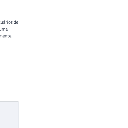
uários de
 uma
lmente,