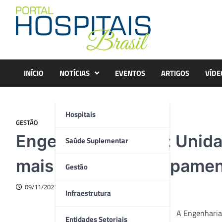
Skip
to
content
INÍCIO
NOTÍCIAS
EVENTOS
ARTIGOS
VÍDE
Hospitais
GESTÃO
Engenharia Clínica: Unid
Saúde Suplementar
mais de 4.440 equipamen
Gestão
09/11/2021
Infraestrutura
A Engenharia
Entidades Setoriais