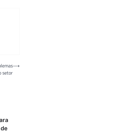
oblemas
⟶
o setor
ara
 de