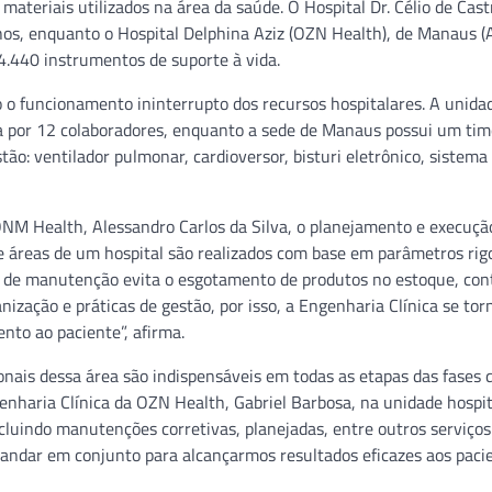
ateriais utilizados na área da saúde. O Hospital Dr. Célio de Cas
lhos, enquanto o Hospital Delphina Aziz (OZN Health), de Manaus (
4.440 instrumentos de suporte à vida.
do o funcionamento ininterrupto dos recursos hospitalares. A unida
a por 12 colaboradores, enquanto a sede de Manaus possui um ti
stão: ventilador pulmonar, cardioversor, bisturi eletrônico, sistema
ONM Health, Alessandro Carlos da Silva, o planejamento e execuçã
 áreas de um hospital são realizados com base em parâmetros rig
e de manutenção evita o esgotamento de produtos no estoque, cont
ização e práticas de gestão, por isso, a Engenharia Clínica se tor
nto ao paciente”, afirma.
onais dessa área são indispensáveis em todas as etapas das fases 
nharia Clínica da OZN Health, Gabriel Barbosa, na unidade hospit
uindo manutenções corretivas, planejadas, entre outros serviços
 andar em conjunto para alcançarmos resultados eficazes aos pacie