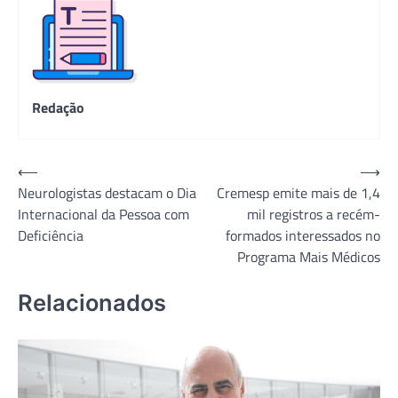
Redação
Navegação
⟵
⟶
Neurologistas destacam o Dia
Cremesp emite mais de 1,4
de
Internacional da Pessoa com
mil registros a recém-
Post
Deficiência
formados interessados no
Programa Mais Médicos
Relacionados