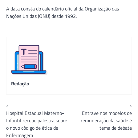
A data consta do calendário oficial da Organização das
Nações Unidas (ONU) desde 1992.
Redação
Navegação
⟵
⟶
Hospital Estadual Materno-
Entrave nos modelos de
de
Infantil recebe palestra sobre
remuneração da saúde é
Post
o novo código de ética de
tema de debate
Enfermagem