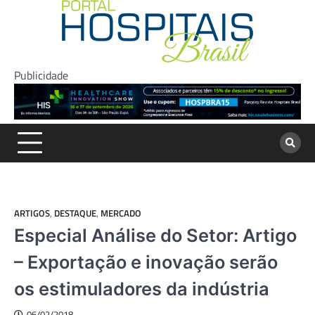
Skip
to
content
Publicidade
ARTIGOS
,
DESTAQUE
,
MERCADO
Especial Análise do Setor: Artigo
– Exportação e inovação serão
os estimuladores da indústria
06/02/2018