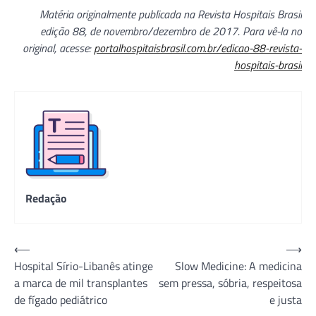
Matéria originalmente publicada na Revista Hospitais Brasil
edição 88, de novembro/dezembro de 2017. Para vê-la no
original, acesse:
portalhospitaisbrasil.com.br/edicao-88-revista-
hospitais-brasil
Redação
Navegação
⟵
⟶
Hospital Sírio-Libanês atinge
Slow Medicine: A medicina
de
a marca de mil transplantes
sem pressa, sóbria, respeitosa
Post
de fígado pediátrico
e justa