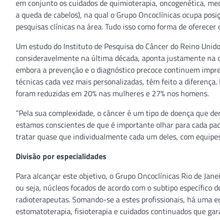
em conjunto os cuidados de quimioterapia, oncogenética, med
a queda de cabelos), na qual o Grupo Oncoclínicas ocupa posiç
pesquisas clínicas na área. Tudo isso como forma de oferece
Um estudo do Instituto de Pesquisa do Câncer do Reino Unido
consideravelmente na última década, aponta justamente na d
embora a prevenção e o diagnóstico precoce continuem impres
técnicas cada vez mais personalizadas, têm feito a diferença. 
foram reduzidas em 20% nas mulheres e 27% nos homens.
“Pela sua complexidade, o câncer é um tipo de doença que d
estamos conscientes de que é importante olhar para cada paci
tratar quase que individualmente cada um deles, com equipes
Divisão por especialidades
Para alcançar este objetivo, o Grupo Oncoclínicas Rio de Ja
ou seja, núcleos focados de acordo com o subtipo específico 
radioterapeutas. Somando-se a estes profissionais, há uma equ
estomatoterapia, fisioterapia e cuidados continuados que ga