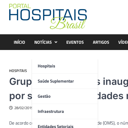
Skip
to
content
INÍCIO
NOTÍCIAS
EVENTOS
ARTIGOS
VÍDE
Hospitais
HOSPITAIS
Grupo Oncoclínicas inaug
Saúde Suplementar
por supraespecialidades 
Gestão
28/02/2019
Infraestrutura
De acordo com a Organização Mundial de Saúde (OMS), o núm
Entidades Setoriais