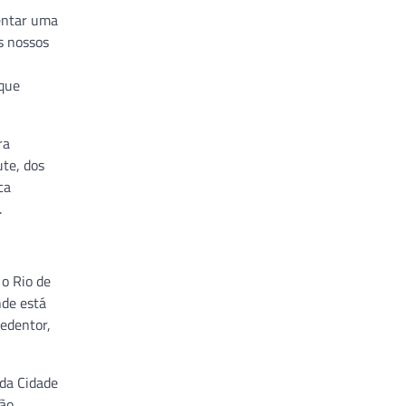
mentar uma
s nossos
 que
ra
ute, dos
ca
.
 o Rio de
nde está
Redentor,
 da Cidade
tão