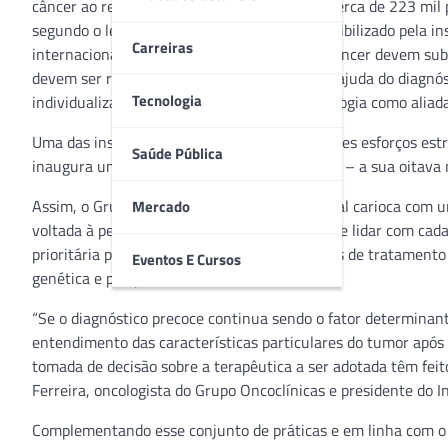
câncer ao redor do planeta vem avançando: cerca de 223 mil 
segundo o levantamento mais recente disponibilizado pela ins
Carreiras
internacional Lancet Oncology, os casos de câncer devem sub
devem ser reduzidas significativamente com ajuda do diagnó
Tecnologia
individualização das condutas e uso da tecnologia como aliada
Uma das instituições que tem investido grandes esforços estr
Saúde Pública
inaugura uma nova unidade no Rio de Janeiro – a sua oitava 
Assim, o Grupo reforça sua presença na capital carioca com 
Mercado
voltada à perspectiva humanizada na forma de lidar com cada
prioritária para vencer a doença. As definições de tratament
Eventos E Cursos
genética e pesquisas científicas.
“Se o diagnóstico precoce continua sendo o fator determinan
entendimento das características particulares do tumor após
tomada de decisão sobre a terapêutica a ser adotada têm feito
Ferreira, oncologista do Grupo Oncoclínicas e presidente do In
Complementando esse conjunto de práticas e em linha com o q