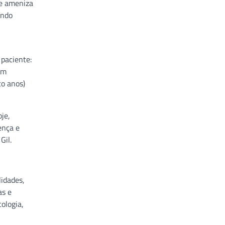
ue ameniza
indo
paciente:
em
co anos)
je,
ença e
Gil.
idades,
as e
ologia,