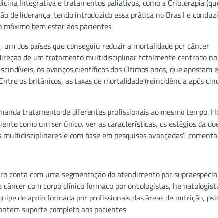
icina Integrativa e tratamentos paliativos, como a Crioterapia (q
ão de liderança, tendo introduzido essa prática no Brasil e conduz
r o máximo bem estar aos pacientes
, um dos países que conseguiu reduzir a mortalidade por câncer
ireção de um tratamento multidisciplinar totalmente centrado no 
cindíveis, os avanços científicos dos últimos anos, que apostam 
Entre os britânicos, as taxas de mortalidade (reincidência após cin
emanda tratamento de diferentes profissionais ao mesmo tempo. Ho
ente como um ser único, ver as características, os estágios da do
 multidisciplinares e com base em pesquisas avançadas”, comenta 
neiro conta com uma segmentação do atendimento por supraespecial
de câncer com corpo clínico formado por oncologistas, hematologist
ipe de apoio formada por profissionais das áreas de nutrição, psic
rantem suporte completo aos pacientes.