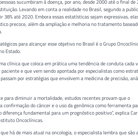
pessoas sucumbiram à doença, por ano, desde 2000 até o final de
tituição. Levando em conta a realidade no Brasil, segundo a publi
ir 38% até 2020. Embora essas estatísticas sejam expressivas, el
stico precoce, além da ampliação e melhoria no tratamento basead
.
atégicos para alcançar esse objetivo no Brasil é o Grupo Oncoclíni
no Estado.
uma clínica que coloca em prática uma tendência de conduta cada 
 paciente e que vem sendo apontada por especialistas como estra
o passam por estratégias que envolvem a medicina de precisão, aná
te para diminuir a mortalidade, estudos recentes provam que o
 a confirmação do câncer e o uso da genômica como ferramenta pa
 diferença fundamental para um prognóstico positivo”, explica Carl
stituto Oncoclínicas.
ue há de mais atual na oncologia, o especialista lembra que são 