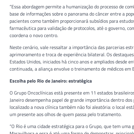
“Essa abordagem permite a humanização do processo de comba
base de informações sobre o panorama do câncer entre a popul
pacientes como também proporcionará subsídios para estudos 
farmacêutica para validação de protocolos, até o governo, com 
coordena o novo centro.
Neste cenário, vale ressaltar a importância das parcerias est
aprimoramento e troca de experiência bilateral. Os destaques
Estados Unidos, iniciados há cinco anos e ampliados desde 
continuada, a aliança envolve o treinamento de médicos em Bo
Escolha pelo Rio de Janeiro: estratégica
O Grupo Oncoclínicas está presente em 11 estados brasileiros,
Janeiro desempenha papel de grande importância dentro dos p
localizado a nova clínica também não foi aleatória: o local e
um presente aos olhos de quem passa pelo tratamento.
“O Rio é uma cidade estratégica para o Grupo, que tem uma 
Maravilhosa e essa é até uma forma de demonstrar, princip