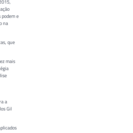
 2015,
cação
as podem e
o na
cas, que
vez mais
tégia
lise
ra a
os Gil
aplicados