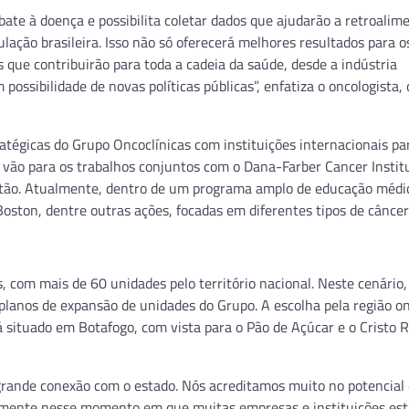
te à doença e possibilita coletar dados que ajudarão a retroali
ação brasileira. Isso não só oferecerá melhores resultados para o
que contribuirão para toda a cadeia da saúde, desde a indústria
possibilidade de novas políticas públicas”, enfatiza o oncologista,
ratégicas do Grupo Oncoclínicas com instituições internacionais pa
 vão para os trabalhos conjuntos com o Dana-Farber Cancer Instit
então. Atualmente, dentro de um programa amplo de educação médi
ston, dentre outras ações, focadas em diferentes tipos de câncer
 com mais de 60 unidades pelo território nacional. Neste cenário,
lanos de expansão de unidades do Grupo. A escolha pela região o
stá situado em Botafogo, com vista para o Pão de Açúcar e o Cristo 
grande conexão com o estado. Nós acreditamos muito no potencial
almente nesse momento em que muitas empresas e instituições es