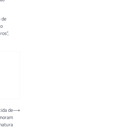
o de
to
ros”,
cida de
⟶
emoram
matura