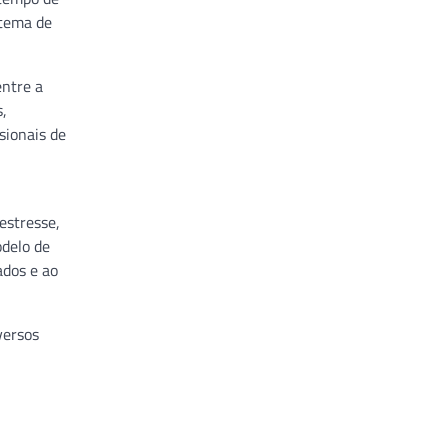
stema de
entre a
s,
sionais de
estresse,
odelo de
ados e ao
versos