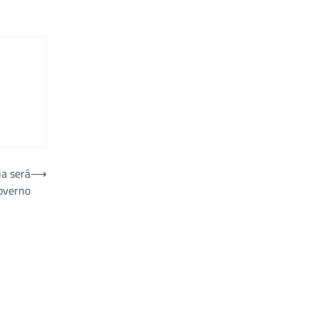
a será
⟶
Governo