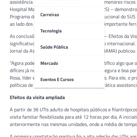
assistência hospitalar mais organizada e com menores riscos 
Hospital Moinhos de Vento, de Porto Alegre (RS) – demonstro
Carreiras
Programa de Apoio ao Desenvolvimento Institucional do SUS (
ao lado dos pacientes é, além de segura, uma importante fer
Tecnologia
As conclusões obtidas pelo estudo UTI Visitas – Efeitos da Vi
significativos que alcançaram reconhecimento internacional. 
Saúde Pública
Jornal da Associação Americana de Medicina (JAMA) publicou o
“Agora podemos afirmar com todo o rigor científico algo que 
Mercado
difíceis já nos dizia. A visita familiar na UTI é segura e boa 
Rosa, líder e responsável técnico do UTI Visitas. Para ele, o 
Eventos E Cursos
políticas de visitação, podendo influenciar a prática assisten
Efeitos da visita ampliada
A partir de 36 UTIs adulto de hospitais públicos e filantrópic
visita familiar flexibilizada para até 12 horas por dia. A inic
anteriormente nas mesmas unidades, onde a média de tempo 
A primeira constatação positiva foi a alta adesão das UTIs a