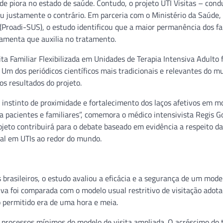
de piora no estado de saúde. Contudo, o projeto UTI Visitas – cond
u justamente o contrário. Em parceria com o Ministério da Saúde,
Proadi-SUS), o estudo identificou que a maior permanência dos fa
ramenta que auxilia no tratamento.
sita Familiar Flexibilizada em Unidades de Terapia Intensiva Adulto
Um dos periódicos científicos mais tradicionais e relevantes do m
s resultados do projeto.
o instinto de proximidade e fortalecimento dos laços afetivos em 
para pacientes e familiares”, comemora o médico intensivista Regis G
projeto contribuirá para o debate baseado em evidência a respeito d
cial em UTIs ao redor do mundo.
os brasileiros, o estudo avaliou a eficácia e a segurança de um mode
iativa foi comparada com o modelo usual restritivo de visitação adot
permitido era de uma hora e meia.
os processos mínimos do modelo de visita ampliada. O acréscimo do