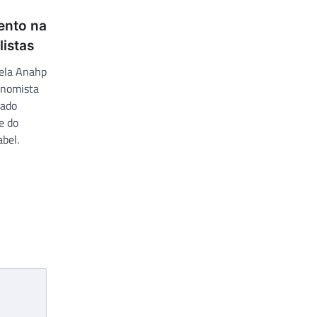
ento na
istas
pela Anahp
onomista
tado
 e do
bel.