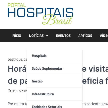
Skip
to
content
INÍCIO
NOTÍCIAS
EVENTOS
ARTIGOS
VÍDE
Hospitais
DESTAQUE
,
GESTÃO
Horário ampliado de visit
Saúde Suplementar
de pacientes e beneficia 
Gestão
31/07/2019
Infraestrutura
Por muito tempo, a restrição do contato entre o paciente gr
Entidades Setoriais