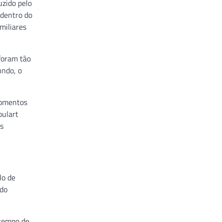
uzido pelo
 dentro do
miliares
 foram tão
undo, o
momentos
oulart
as
lo de
ado
 tempo de