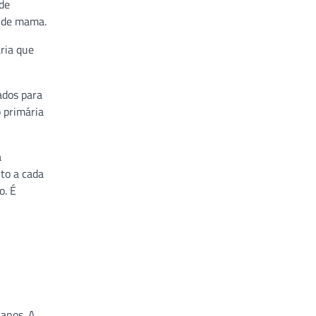
 de
r de mama.
ria que
ados para
 primária
a
to a cada
o. É
 anos. A