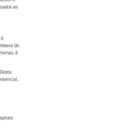
ssados as
 é
mbaixo do
ntomas, é
 Desta
ssencial.
pitais