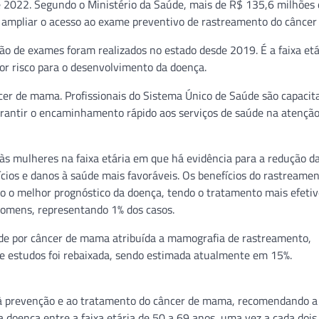
de 2022. Segundo o Ministério da Saúde, mais de R$ 135,6 milhões
a ampliar o acesso ao exame preventivo de rastreamento do cânce
o de exames foram realizados no estado desde 2019. É a faixa etá
or risco para o desenvolvimento da doença.
cer de mama. Profissionais do Sistema Único de Saúde são capacit
garantir o encaminhamento rápido aos serviços de saúde na atenção
às mulheres na faixa etária em que há evidência para a redução d
ios e danos à saúde mais favoráveis. Os benefícios do rastreamen
 o melhor prognóstico da doença, tendo o tratamento mais efetiv
omens, representando 1% dos casos.
ade por câncer de mama atribuída a mamografia de rastreamento,
de estudos foi rebaixada, sendo estimada atualmente em 15%.
 à prevenção e ao tratamento do câncer de mama, recomendando a
doença entre a faixa etária de 50 a 69 anos, uma vez a cada dois