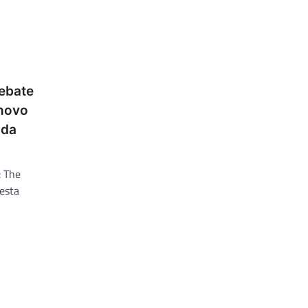
debate
 novo
 da
: The
esta