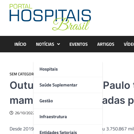
Skip
to
content
INÍCIO
NOTÍCIAS
EVENTOS
ARTIGOS
VÍDE
Hospitais
SEM CATEGORIA
Outubro Rosa: São Paulo 
Saúde Suplementar
mamografias realizadas 
Gestão
26/10/2022
Infraestrutura
Desde 2019, o estado de São Paulo já registrou 3.750.867 mi
Entidades Setoriais