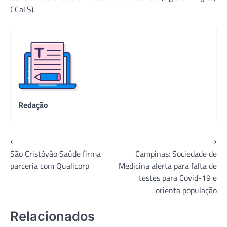
CCaTS).
Redação
Navegação
⟵
⟶
São Cristóvão Saúde firma
Campinas: Sociedade de
de
parceria com Qualicorp
Medicina alerta para falta de
Post
testes para Covid-19 e
orienta população
Relacionados