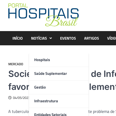
Skip
to
content
INÍCIO
NOTÍCIAS
EVENTOS
ARTIGOS
VÍDE
Hospitais
MERCADO
Sociedade Paulista de Inf
Saúde Suplementar
favor do Instituto Clement
Gestão
04/05/2023
Infraestrutura
A tuberculose permanece sendo um importante problema de 
Entidades Setoriais