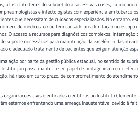
as, o Instituto tem sido submetido a sucessivas crises, culminando
por pneumologistas e infectologistas com experiência em tuberculo
ientes que necessitam de cuidados especializados. No entanto, e
 número de médicos, o que tem causado uma limitação no escopo 
s. O acesso a recursos para diagnósticos complexos, internação c
 de suporte necessários para manutenção da excelência das ativid
tado o adequado tratamento de pacientes que exigem atenção espe
 ação por parte da gestão pública estadual, no sentido de suprir
a Instituição possa manter o seu papel de protagonismo e excelênc
ação, há risco em curto prazo, de comprometimento do atendiment
organizações civis e entidades científicas ao Instituto Clemente 
orém estamos enfrentando uma ameaça insustentável devido à falt