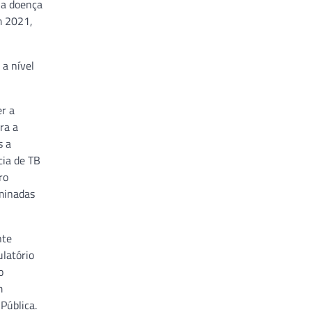
 a doença
m 2021,
a nível
r a
ra a
s a
cia de TB
ro
rminadas
nte
ulatório
o
m
Pública.