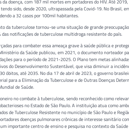
 da doença, com 187 mil mortes em portadores do HIV. Até 2019,
, tendo sido, desde 2020, ultrapassada pela Covid-19. No Brasil, e
ndendo a 32 casos por 100mil habitantes.
to da tuberculose tornou-se uma situação de grande preocupação 
 das notificações de tuberculose multidroga resistente do país.
rçadas para combater essa ameaça grave à saúde pública e protege
 Ministério da Saúde publicou, em 2021, o documento norteador pa
dações para o período de 2021-2025. O Plano tem metas alinhada
vos do Desenvolvimento Sustentável, que visa diminuir a incidên
 óbitos, até 2035. No dia 17 de abril de 2023, o governo brasilei
terial para a Eliminação da Tuberculose e de Outras Doenças Dete
Mundial de Saúde.
ioneiro no combate à tuberculose, sendo reconhecido como releva
obacterioses no Estado de São Paulo. A instituição atua como amb
iados de Tuberculose Resistente no município de São Paulo e Regiã
portadores doenças pulmonares crônicas de interesse sanitário co
 um importante centro de ensino e pesquisa no contexto da Saúde 