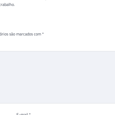
trabalho.
órios são marcados com
*
E-mail
*