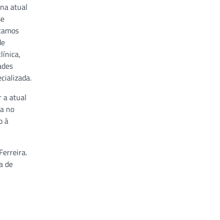
 na atual
se
stamos
de
línica,
ades
cializada.
 a atual
ia no
o à
Ferreira.
a de