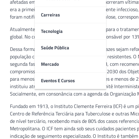
afetadas em 2021 e 1,6 milhões de pessoas morreram vítimas
era a primeira causa de óbito por um único agente infeccioso
Carreiras
foram notificados 68.271 mil casos de tuberculose, correspo
Atualmente, a resistência aos medicamentos para o tratamen
Tecnologia
global. No contexto nacional, São Paulo é responsável por 13%
Saúde Pública
Dessa forma, é fundamental que medidas eficazes sejam refo
população contra a tuberculose e suas formas resistentes. O
segunda fase do Plano Nacional pelo fim da TB, com recomen
Mercado
compromissos internacionais, como a Agenda 2030 dos Objeti
para menos de 10 casos por 100 mil habitantes e menos de 230
Eventos E Cursos
instituiu através do Decreto n ° 11.494 o Comitê Interminis
Socialmente, em consonância com a agenda da Organização 
Fundado em 1913, o Instituto Clemente Ferreira (ICF) é um p
Centro de Referência Terciária para Tuberculose e outras Mic
de nível terciário, recebendo mais de 80% dos casos referenc
Metropolitana. O ICF tem ainda sob seus cuidados pacientes 
indicação de seguimento especializado. O Instituto é também