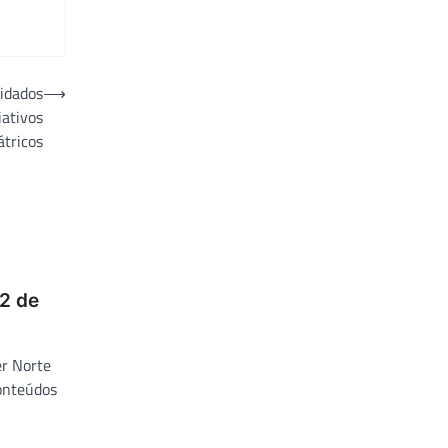
uidados
⟶
iativos
átricos
2 de
er Norte
onteúdos