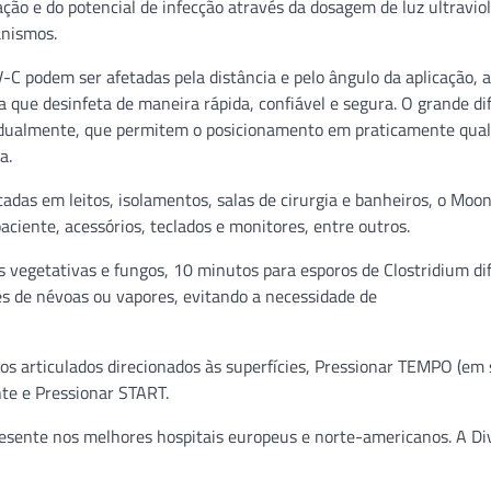
ão e do potencial de infecção através da dosagem de luz ultravio
anismos.
C podem ser afetadas pela distância e pelo ângulo da aplicação, 
ue desinfeta de maneira rápida, confiável e segura. O grande dif
vidualmente, que permitem o posicionamento em praticamente qua
a.
cadas em leitos, isolamentos, salas de cirurgia e banheiros, o M
iente, acessórios, teclados e monitores, entre outros.
s vegetativas e fungos, 10 minutos para esporos de Clostridium diff
és de névoas ou vapores, evitando a necessidade de
raços articulados direcionados às superfícies, Pressionar TEMPO (em
nte e Pressionar START.
ente nos melhores hospitais europeus e norte-americanos. A Di