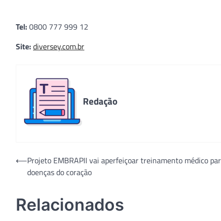
Tel:
0800 777 999 12
Site:
diversey.com.br
Redação
Navegação
⟵
Projeto EMBRAPII vai aperfeiçoar treinamento médico pa
doenças do coração
de
Post
Relacionados