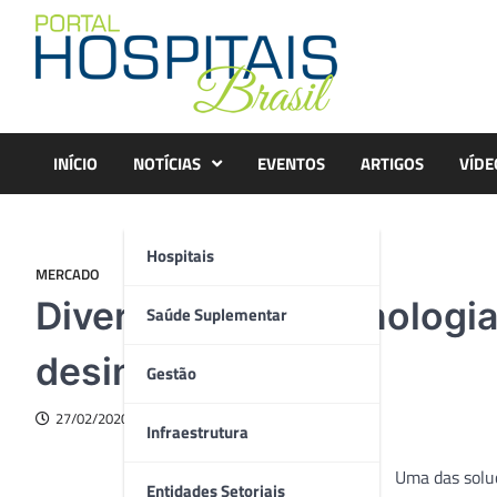
Skip
to
content
INÍCIO
NOTÍCIAS
EVENTOS
ARTIGOS
VÍDE
Hospitais
MERCADO
Diversey lança tecnologia
Saúde Suplementar
desinfecção UV-C
Gestão
27/02/2020
Infraestrutura
Uma das solu
Entidades Setoriais