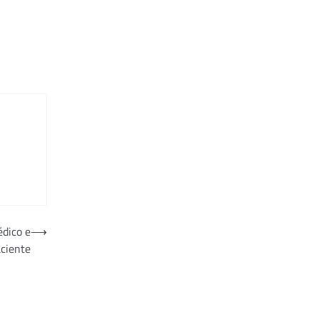
édico e
⟶
ciente