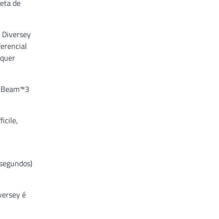
leta de
a Diversey
erencial
lquer
oonBeam™3
icile,
 segundos)
versey é