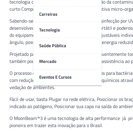
tecnologia comprovada para auxiliar na redução da contaminaç
curto Comprimento (UV-C), que elimina ou inativa micro-org
Carreiras
Sabendo-se que a dosagem e a duração da desinfecção por UV-
desenvolveu o MoonBeam™3, uma solução portátil e poderosa q
Tecnologia
do equipamento são seus braços articulados ajustáveis indi
ângulo, possibilitando a melhor dosagem com energia reduzid
Saúde Pública
Projetado para desinfecção de superfícies frequentemente to
também pode ser usado em equipamentos de assistência ao pac
Mercado
O processo é rápido e feito em ciclos: 3 minutos para bactéria
Eventos E Cursos
com redução de 3 a 5 log. O aparelho não usa químicos atrav
vedação de ambientes.
Fácil de usar, basta Plugar na rede elétrica, Posicionar os b
indicado ao patógeno, Posicionar sua capa na saída do ambie
O MoonBeam™3 é uma tecnologia de alta performance já pres
pioneira em trazer esta inovação para o Brasil.