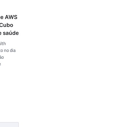
 e AWS
 Cubo
e saúde
lth
o no dia
ão
e