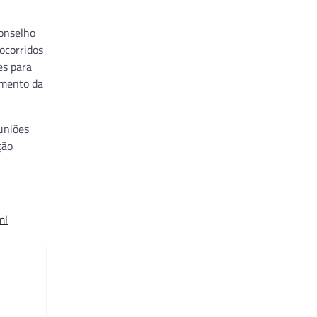
Conselho
ocorridos
es para
amento da
uniões
ção
ml