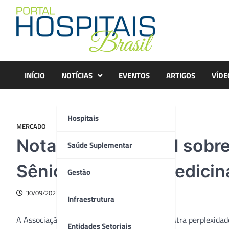
Skip
to
content
INÍCIO
NOTÍCIAS
EVENTOS
ARTIGOS
VÍDE
Hospitais
MERCADO
Nota oficial da APM sobre
Saúde Suplementar
Sênior e Ética na Medicin
Gestão
30/09/2021
Infraestrutura
A Associação Paulista de Medicina (APM) registra perplexida
Entidades Setoriais