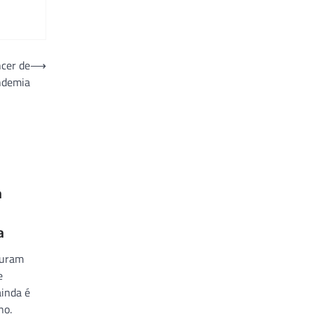
ncer de
⟶
ndemia
a
a
curam
e
inda é
no.