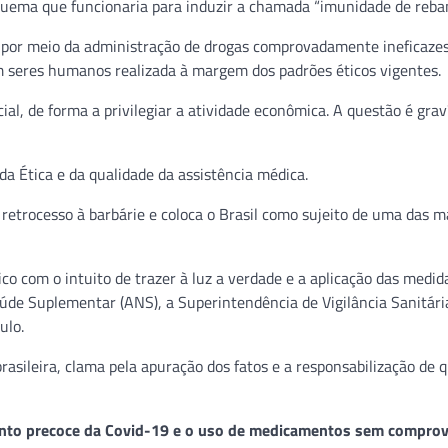
uema que funcionaria para induzir a chamada “imunidade de reba
a por meio da administração de drogas comprovadamente ineficazes
m seres humanos realizada à margem dos padrões éticos vigentes.
ial, de forma a privilegiar a atividade econômica. A questão é grav
da Ética e da qualidade da assistência médica.
etrocesso à barbárie e coloca o Brasil como sujeito de uma das m
ico com o intuito de trazer à luz a verdade e a aplicação das medid
aúde Suplementar (ANS), a Superintendência de Vigilância Sanitár
ulo.
sileira, clama pela apuração dos fatos e a responsabilização de
mento precoce da Covid-19 e o uso de medicamentos sem compro