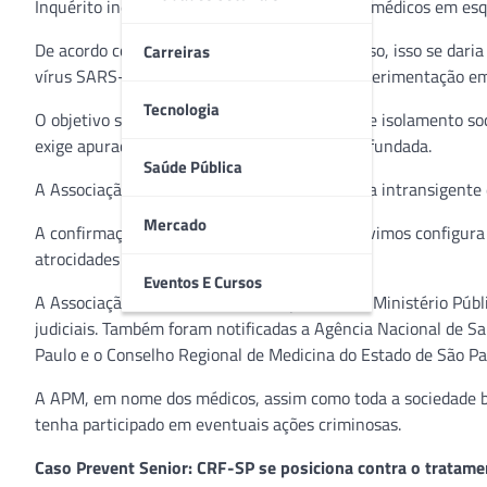
Inquérito indicando suposto envolvimento de médicos em esq
De acordo com os depoimentos na CPI em curso, isso se dari
Carreiras
vírus SARS-CoV-2 e, inclusive, envolveria experimentação e
Tecnologia
O objetivo seria a contraposição às medidas de isolamento soc
exige apuração imediata, transparente e aprofundada.
Saúde Pública
A Associação Paulista de Medicina é defensora intransigente 
Mercado
A confirmação dos depoimentos que todos ouvimos configura r
atrocidades cometidas contra a humanidade.
Eventos E Cursos
A Associação Paulista de Medicina já instou o Ministério Públ
judiciais. Também foram notificadas a Agência Nacional de S
Paulo e o Conselho Regional de Medicina do Estado de São Pa
A APM, em nome dos médicos, assim como toda a sociedade bra
tenha participado em eventuais ações criminosas.
Caso Prevent Senior: CRF-SP se posiciona contra o trata