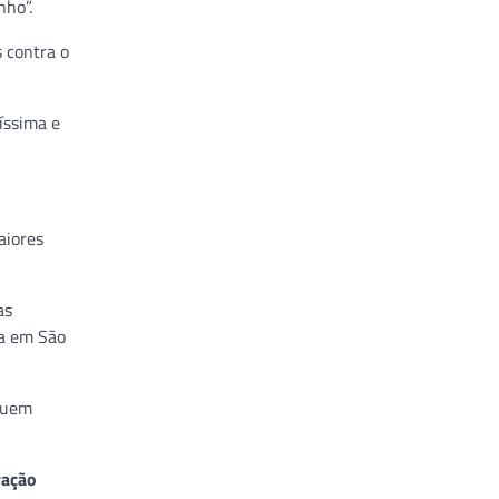
nho”.
 contra o
íssima e
aiores
as
ia em São
 quem
vação