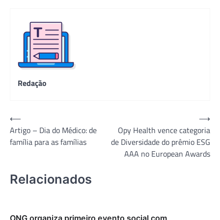
Redação
Navegação
⟵
⟶
Artigo – Dia do Médico: de
Opy Health vence categoria
de
família para as famílias
de Diversidade do prêmio ESG
Post
AAA no European Awards
Relacionados
ONG organiza primeiro evento social com